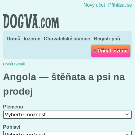
Přejít na obsah
Nový účet
Přihlásit se
Domů
Inzerce
Chovatelské stanice
Registr psů
+ Přidat inzerát
Domů
/
Země
Angola — štěňata a psi na
prodej
Plemeno
Vyberte možnost
Pohlaví
Vyberte možnost