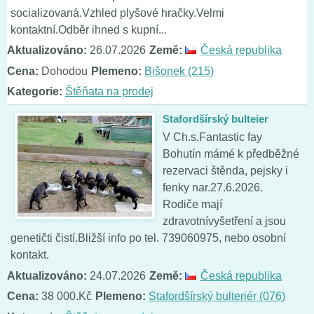
socializovaná.Vzhled plyšové hračky.Velmi
kontaktní.Odběr ihned s kupní...
Aktualizováno:
26.07.2026
Země:
Česká republika
Cena:
Dohodou
Plemeno:
Bišonek (215)
Kategorie:
Štěňata na prodej
Stafordšírský bulteier
V Ch.s.Fantastic fay
Bohutín mámé k předběžné
rezervaci štěnda, pejsky i
fenky nar.27.6.2026.
Rodiče mají
zdravotnívyšetření a jsou
genetičti čistí.Bližší info po tel. 739060975, nebo osobní
kontakt.
Aktualizováno:
24.07.2026
Země:
Česká republika
Cena:
38 000.Kč
Plemeno:
Stafordšírský bulteriér (076)