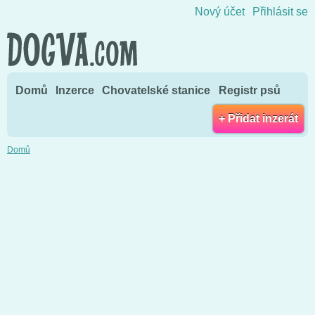
Přejít na obsah
Nový účet
Přihlásit se
Domů
Inzerce
Chovatelské stanice
Registr psů
+ Přidat inzerát
Domů