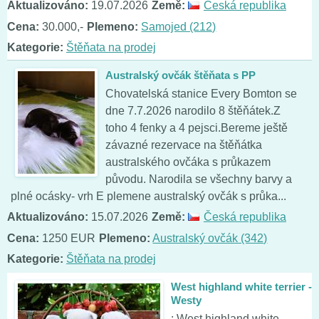
Aktualizováno:
19.07.2026
Země:
Česká republika
Cena:
30.000,-
Plemeno:
Samojed (212)
Kategorie:
Štěňata na prodej
Australský ovčák štěňata s PP
Chovatelská stanice Every Bomton se
dne 7.7.2026 narodilo 8 štěňátek.Z
toho 4 fenky a 4 pejsci.Bereme ještě
závazné rezervace na štěňátka
australského ovčáka s průkazem
původu. Narodila se všechny barvy a
plné ocásky- vrh E plemene australský ovčák s průka...
Aktualizováno:
15.07.2026
Země:
Česká republika
Cena:
1250 EUR
Plemeno:
Australský ovčák (342)
Kategorie:
Štěňata na prodej
West highland white terrier -
Westy
: West highland white