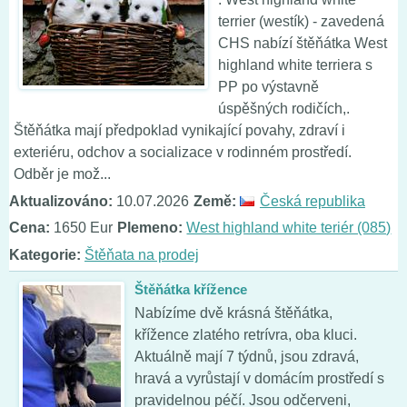
terrier (westík) - zavedená
CHS nabízí štěňátka West
highland white terriera s
PP po výstavně
úspěšných rodičích,.
Štěňátka mají předpoklad vynikající povahy, zdraví i
exteriéru, odchov a socializace v rodinném prostředí.
Odběr je mož...
Aktualizováno:
10.07.2026
Země:
Česká republika
Cena:
1650 Eur
Plemeno:
West highland white teriér (085)
Kategorie:
Štěňata na prodej
Štěňátka křížence
Nabízíme dvě krásná štěňátka,
křížence zlatého retrívra, oba kluci.
Aktuálně mají 7 týdnů, jsou zdravá,
hravá a vyrůstají v domácím prostředí s
pravidelnou péčí. Jsou odčerveni,