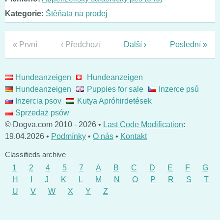
Kategorie:
Štěňata na prodej
« První
‹ Předchozí
Další ›
Poslední »
Hundeanzeigen
Hundeanzeigen
Hundeanzeigen
Puppies for sale
Inzerce psů
Inzercia psov
Kutya Apróhirdetések
Sprzedaż psów
© Dogva.com 2010 - 2026 •
Last Code Modification
:
19.04.2026 •
Podmínky
•
O nás
•
Kontakt
Classifieds archive
1
2
4
5
7
A
B
C
D
E
F
G
H
I
J
K
L
M
N
O
P
R
S
T
U
V
W
X
Y
Z