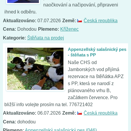
naočkování a načipování, připraveni
ihned k odběru.
Aktualizováno:
07.07.2026
Země:
Česká republika
Cena:
Dohodou
Plemeno:
Kříženec
Kategorie:
Štěňata na prodej
Appenzellský salašnický pes
- štěňata s PP
Naše CHS od
Jamborských vod přijímá
rezervace na štěňátka APZ
s PP, která se narodí z
plánovaného vrhu B,
začátkem července. Pro
bližší info volejte prosím na tel. 776721402
Aktualizováno:
06.07.2026
Země:
Česká republika
Cena:
dohodou
Plemeno:
Appenzellský salašnický pes (046)