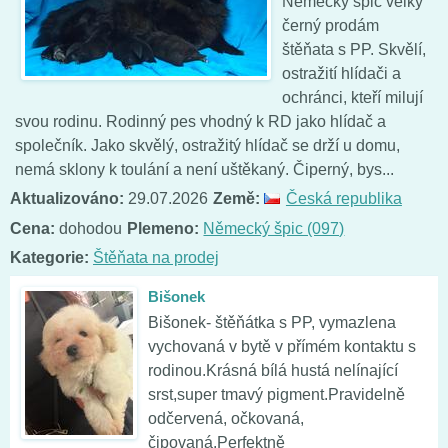
Německý špic velký
černý prodám
štěňata s PP. Skvělí,
ostražití hlídači a
ochránci, kteří milují
svou rodinu. Rodinný pes vhodný k RD jako hlídač a
společník. Jako skvělý, ostražitý hlídač se drží u domu,
nemá sklony k toulání a není uštěkaný. Čiperný, bys...
Aktualizováno:
29.07.2026
Země:
Česká republika
Cena:
dohodou
Plemeno:
Německý špic (097)
Kategorie:
Štěňata na prodej
Bišonek
Bišonek- štěňátka s PP, vymazlena
vychovaná v bytě v přímém kontaktu s
rodinou.Krásná bílá hustá nelínající
srst,super tmavý pigment.Pravidelně
odčervená, očkovaná,
čipovaná.Perfektně