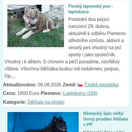
Finský laponský pes -
lapinkoira
Poslední dva pejsci
narození 29. dubna,
aktuálně k odběru Plemeno
středního vzrůstu, aktivní a
veselý pes vhodný na psí
sporty i jako společník.
Vhodný i k dětem. S chovem a péčí poradíme, návštěvy
vítáme. Všechna štěňátka budou mít rodokmen, petpas,
čip,...
Aktualizováno:
06.08.2026
Země:
Česká republika
Cena:
1800 Euro
Plemeno:
Lapinkoira (189)
Kategorie:
Štěňata na prodej
Německý špic velký
černý prodám štěňata
s PP