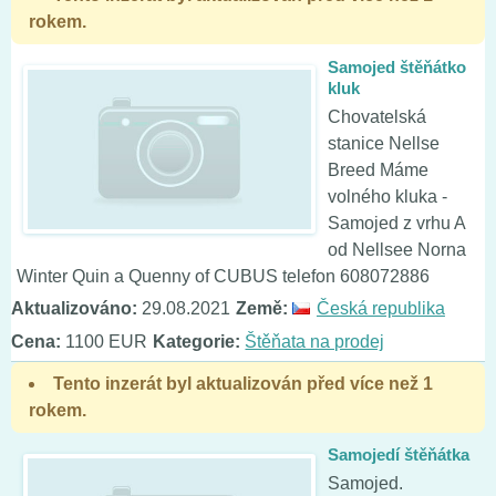
rokem.
Samojed štěňátko
kluk
Chovatelská
stanice Nellse
Breed Máme
volného kluka -
Samojed z vrhu A
od Nellsee Norna
Winter Quin a Quenny of CUBUS telefon 608072886
Aktualizováno:
29.08.2021
Země:
Česká republika
Cena:
1100 EUR
Kategorie:
Štěňata na prodej
Tento inzerát byl aktualizován před více než 1
rokem.
Samojedí štěňátka
Samojed.