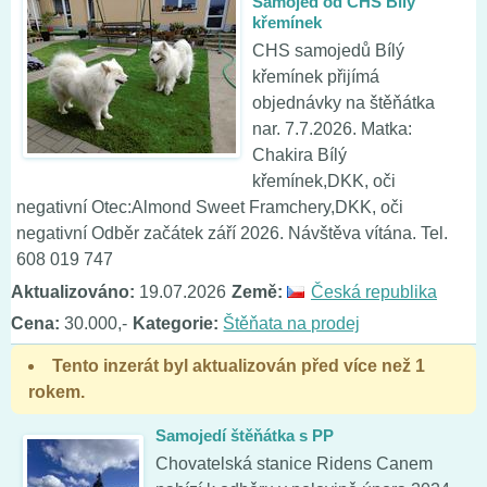
Samojed od CHS Bílý
křemínek
CHS samojedů Bílý
křemínek přijímá
objednávky na štěňátka
nar. 7.7.2026. Matka:
Chakira Bílý
křemínek,DKK, oči
negativní Otec:Almond Sweet Framchery,DKK, oči
negativní Odběr začátek září 2026. Návštěva vítána. Tel.
608 019 747
Aktualizováno:
19.07.2026
Země:
Česká republika
Cena:
30.000,-
Kategorie:
Štěňata na prodej
Tento inzerát byl aktualizován před více než 1
rokem.
Samojedí štěňátka s PP
Chovatelská stanice Ridens Canem