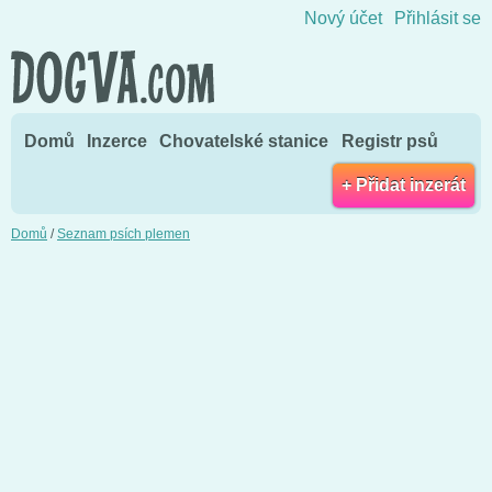
Přejít na obsah
Nový účet
Přihlásit se
Domů
Inzerce
Chovatelské stanice
Registr psů
+ Přidat inzerát
Domů
/
Seznam psích plemen