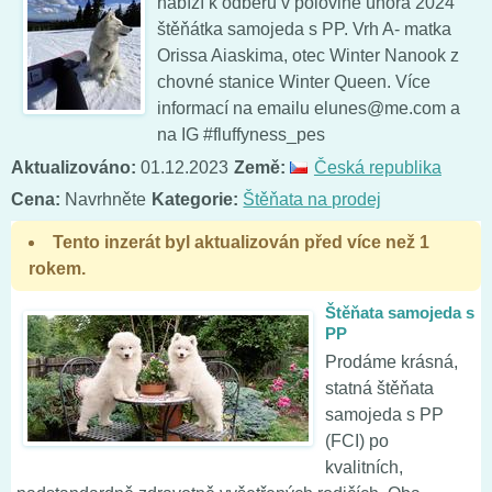
nabízí k odběru v polovině února 2024
štěňátka samojeda s PP. Vrh A- matka
Orissa Aiaskima, otec Winter Nanook z
chovné stanice Winter Queen. Více
informací na emailu elunes@me.com a
na IG #fluffyness_pes
Aktualizováno:
01.12.2023
Země:
Česká republika
Cena:
Navrhněte
Kategorie:
Štěňata na prodej
Tento inzerát byl aktualizován před více než 1
rokem.
Štěňata samojeda s
PP
Prodáme krásná,
statná štěňata
samojeda s PP
(FCI) po
kvalitních,