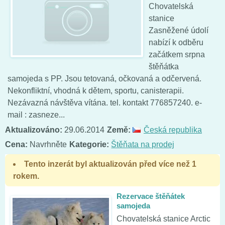
Chovatelská
stanice
Zasněžené údolí
nabízí k odběru
začátkem srpna
štěňátka
samojeda s PP. Jsou tetovaná, očkovaná a odčervená.
Nekonfliktní, vhodná k dětem, sportu, canisterapii.
Nezávazná návštěva vítána. tel. kontakt 776857240. e-
mail : zasneze...
Aktualizováno:
29.06.2014
Země:
Česká republika
Cena:
Navrhněte
Kategorie:
Štěňata na prodej
Tento inzerát byl aktualizován před více než 1
rokem.
Rezervace štěňátek
samojeda
Chovatelská stanice Arctic