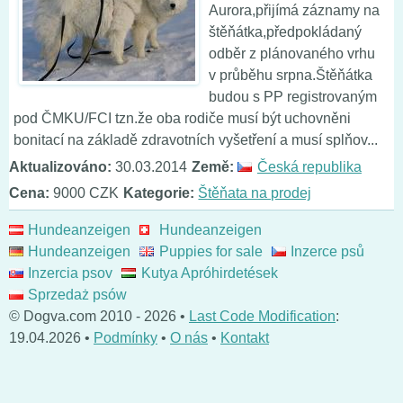
Aurora,přijímá záznamy na
štěňátka,předpokládaný
odběr z plánovaného vrhu
v průběhu srpna.Štěňátka
budou s PP registrovaným
pod ČMKU/FCI tzn.že oba rodiče musí být uchovněni
bonitací na základě zdravotních vyšetření a musí splňov...
Aktualizováno:
30.03.2014
Země:
Česká republika
Cena:
9000 CZK
Kategorie:
Štěňata na prodej
Hundeanzeigen
Hundeanzeigen
Hundeanzeigen
Puppies for sale
Inzerce psů
Inzercia psov
Kutya Apróhirdetések
Sprzedaż psów
© Dogva.com 2010 - 2026 •
Last Code Modification
:
19.04.2026 •
Podmínky
•
O nás
•
Kontakt