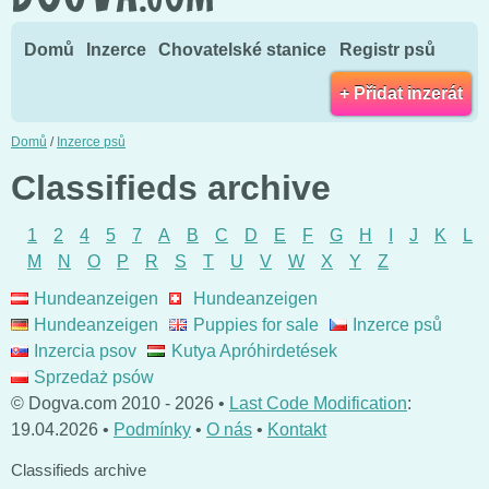
Domů
Inzerce
Chovatelské stanice
Registr psů
+ Přidat inzerát
Domů
/
Inzerce psů
Classifieds archive
1
2
4
5
7
A
B
C
D
E
F
G
H
I
J
K
L
M
N
O
P
R
S
T
U
V
W
X
Y
Z
Hundeanzeigen
Hundeanzeigen
Hundeanzeigen
Puppies for sale
Inzerce psů
Inzercia psov
Kutya Apróhirdetések
Sprzedaż psów
© Dogva.com 2010 - 2026 •
Last Code Modification
:
19.04.2026 •
Podmínky
•
O nás
•
Kontakt
Classifieds archive