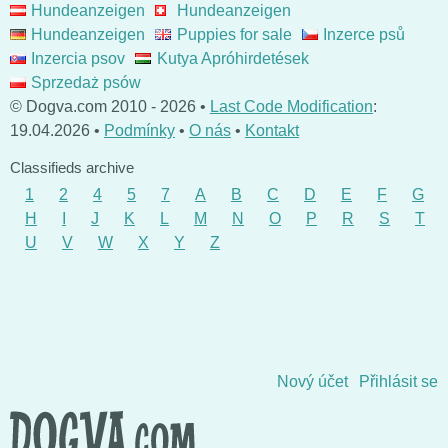
Hundeanzeigen
Hundeanzeigen
Hundeanzeigen
Puppies for sale
Inzerce psů
Inzercia psov
Kutya Apróhirdetések
Sprzedaż psów
© Dogva.com 2010 - 2026 •
Last Code Modification
:
19.04.2026 •
Podmínky
•
O nás
•
Kontakt
Classifieds archive
1
2
4
5
7
A
B
C
D
E
F
G
H
I
J
K
L
M
N
O
P
R
S
T
U
V
W
X
Y
Z
Přejít na obsah
Nový účet
Přihlásit se