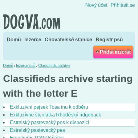
Přejít na obsah
Nový účet
Přihlásit se
Domů
Inzerce
Chovatelské stanice
Registr psů
+ Přidat inzerát
Domů
/
Inzerce psů
/
Classifieds archive
Classifieds archive starting
with the letter E
Exkluzivní pejsek Tosa inu k odběru
Exkluzívne šteniatka Rhodéský ridgeback
Estrelský pastevecký pes k dispozici
Estrelský pastevecký pes
Erdelteriér TOP štěňátka