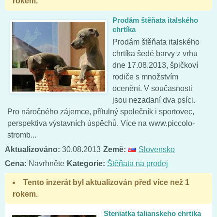
rokem.
Prodám štěňata italského
chrtíka
Prodám štěňata italského
chrtíka šedé barvy z vrhu
dne 17.08.2013, špičkoví
rodiče s množstvím
ocenění. V současnosti
jsou nezadaní dva psíci.
Pro náročného zájemce, přítulný společník i sportovec,
perspektiva výstavních úspěchů. Více na www.piccolo-
stromb...
Aktualizováno:
30.08.2013
Země:
Slovensko
Cena:
Navrhněte
Kategorie:
Štěňata na prodej
Tento inzerát byl aktualizován před více než 1
rokem.
Steniatka talianskeho chrtika