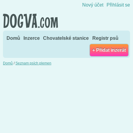
Přejít na obsah
Nový účet
Přihlásit se
Domů
Inzerce
Chovatelské stanice
Registr psů
+ Přidat inzerát
Domů
/
Seznam psích plemen