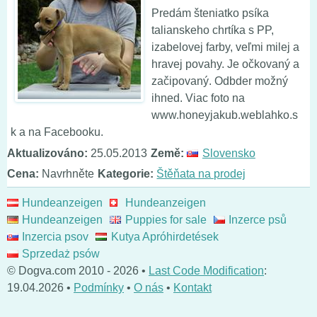
Predám šteniatko psíka
talianskeho chrtíka s PP,
izabelovej farby, veľmi milej a
hravej povahy. Je očkovaný a
začipovaný. Odbder možný
ihned. Viac foto na
www.honeyjakub.weblahko.s
k a na Facebooku.
Aktualizováno:
25.05.2013
Země:
Slovensko
Cena:
Navrhněte
Kategorie:
Štěňata na prodej
Hundeanzeigen
Hundeanzeigen
Hundeanzeigen
Puppies for sale
Inzerce psů
Inzercia psov
Kutya Apróhirdetések
Sprzedaż psów
© Dogva.com 2010 - 2026 •
Last Code Modification
:
19.04.2026 •
Podmínky
•
O nás
•
Kontakt