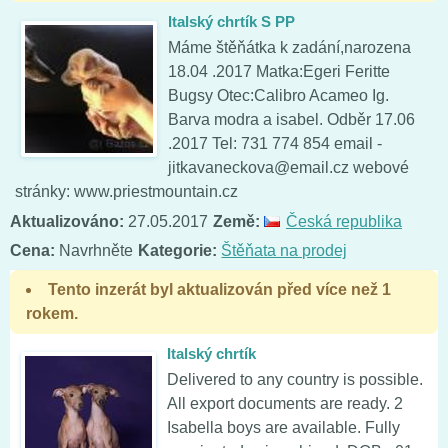
Italský chrtík S PP
Máme štěňátka k zadání,narozena
18.04 .2017 Matka:Egeri Feritte
Bugsy Otec:Calibro Acameo Ig.
Barva modra a isabel. Odběr 17.06
.2017 Tel: 731 774 854 email -
jitkavaneckova@email.cz webové
stránky: www.priestmountain.cz
Aktualizováno:
27.05.2017
Země:
Česká republika
Cena:
Navrhněte
Kategorie:
Štěňata na prodej
Tento inzerát byl aktualizován před více než 1
rokem.
Italský chrtík
Delivered to any country is possible.
All export documents are ready. 2
Isabella boys are available. Fully