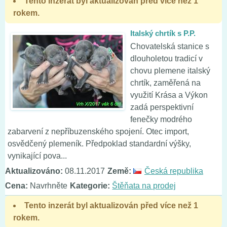
Tento inzerát byl aktualizován před více než 1
rokem.
Italský chrtík s P.P.
Chovatelská stanice s
dlouholetou tradicí v
chovu plemene italský
chrtík, zaměřená na
využití Krása a Výkon
zadá perspektivní
fenečky modrého
zabarvení z nepříbuzenského spojení. Otec import,
osvědčený plemeník. Předpoklad standardní výšky,
vynikající pova...
Aktualizováno:
08.11.2017
Země:
Česká republika
Cena:
Navrhněte
Kategorie:
Štěňata na prodej
Tento inzerát byl aktualizován před více než 1
rokem.