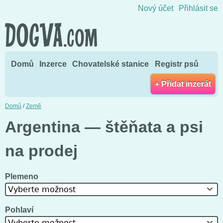
Přejít na obsah
Nový účet
Přihlásit se
Domů
Inzerce
Chovatelské stanice
Registr psů
+ Přidat inzerát
Domů
/
Země
Argentina — štěňata a psi
na prodej
Plemeno
Vyberte možnost
Pohlaví
Vyberte možnost