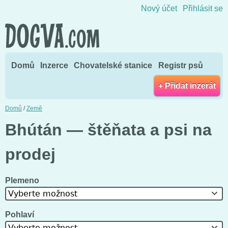
Přejít na obsah
Nový účet
Přihlásit se
Domů
Inzerce
Chovatelské stanice
Registr psů
+ Přidat inzerát
Domů
/
Země
Bhútán — štěňata a psi na
prodej
Plemeno
Vyberte možnost
Pohlaví
Vyberte možnost