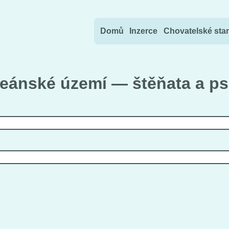
Přejít na obsah
Domů
Inzerce
Chovatelské sta
ceánské území — štěňata a ps