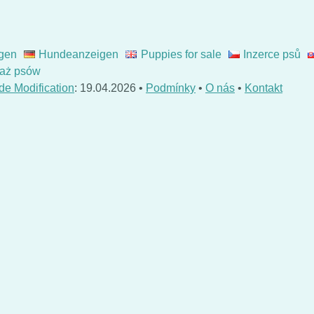
gen
Hundeanzeigen
Puppies for sale
Inzerce psů
aż psów
de Modification
: 19.04.2026 •
Podmínky
•
O nás
•
Kontakt