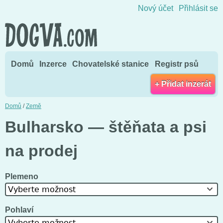
Přejít na obsah
Nový účet
Přihlásit se
Domů
Inzerce
Chovatelské stanice
Registr psů
+ Přidat inzerát
Domů
/
Země
Bulharsko — štěňata a psi
na prodej
Plemeno
Vyberte možnost
Pohlaví
Vyberte možnost