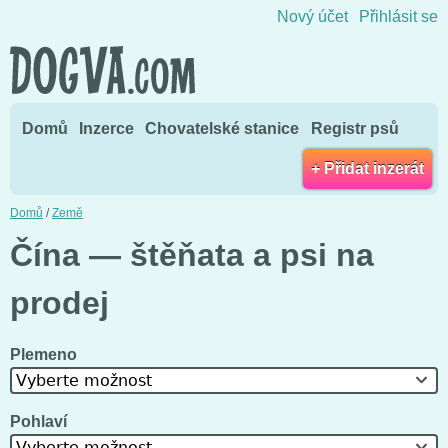
Přejít na obsah
Nový účet
Přihlásit se
Domů
Inzerce
Chovatelské stanice
Registr psů
+ Přidat inzerát
Domů
/
Země
Čína — štěňata a psi na
prodej
Plemeno
Vyberte možnost
Pohlaví
Vyberte možnost