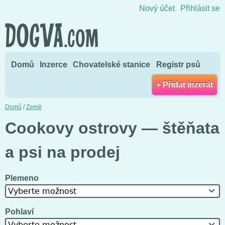
Přejít na obsah
Nový účet
Přihlásit se
Domů
Inzerce
Chovatelské stanice
Registr psů
+ Přidat inzerát
Domů
/
Země
Cookovy ostrovy — štěňata
a psi na prodej
Plemeno
Vyberte možnost
Pohlaví
Vyberte možnost