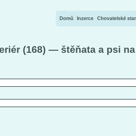
Přejít na obsah
Domů
Inzerce
Chovatelské sta
riér (168) — štěňata a psi na