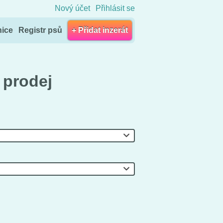
Nový účet
Přihlásit se
nice
Registr psů
+ Přidat inzerát
 prodej