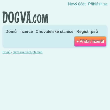
Přejít na obsah
Nový účet
Přihlásit se
Domů
Inzerce
Chovatelské stanice
Registr psů
+ Přidat inzerát
Domů
/
Seznam psích plemen