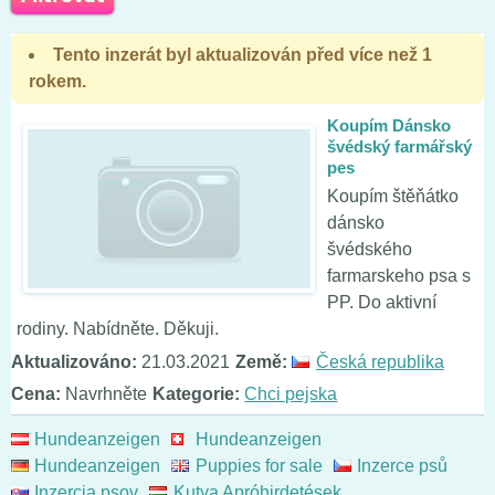
Tento inzerát byl aktualizován před více než 1
rokem.
Koupím Dánsko
švédský farmářský
pes
Koupím štěňátko
dánsko
švédského
farmarskeho psa s
PP. Do aktivní
rodiny. Nabídněte. Děkuji.
Aktualizováno:
21.03.2021
Země:
Česká republika
Cena:
Navrhněte
Kategorie:
Chci pejska
Hundeanzeigen
Hundeanzeigen
Hundeanzeigen
Puppies for sale
Inzerce psů
Inzercia psov
Kutya Apróhirdetések