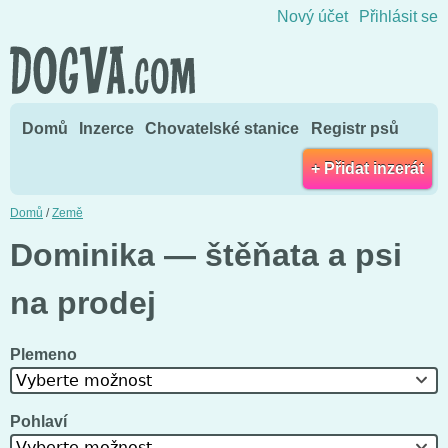
Přejít na obsah
Nový účet
Přihlásit se
Domů
Inzerce
Chovatelské stanice
Registr psů
+ Přidat inzerát
Domů
/
Země
Dominika — štěňata a psi
na prodej
Plemeno
Vyberte možnost
Pohlaví
Vyberte možnost