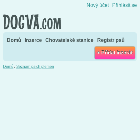
Přejít na obsah
Nový účet
Přihlásit se
Domů
Inzerce
Chovatelské stanice
Registr psů
+ Přidat inzerát
Domů
/
Seznam psích plemen