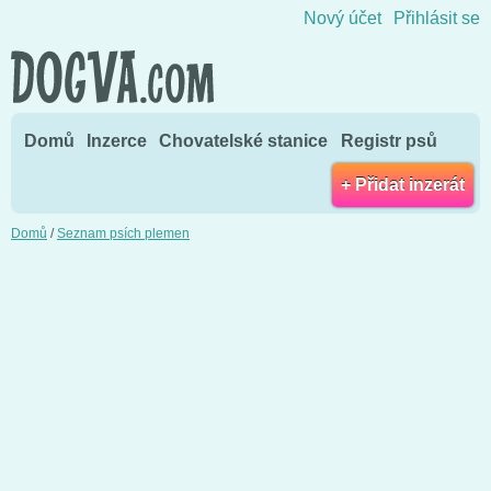
Přejít na obsah
Nový účet
Přihlásit se
Domů
Inzerce
Chovatelské stanice
Registr psů
+ Přidat inzerát
Domů
/
Seznam psích plemen