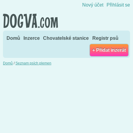
Přejít na obsah
Nový účet
Přihlásit se
Domů
Inzerce
Chovatelské stanice
Registr psů
+ Přidat inzerát
Domů
/
Seznam psích plemen