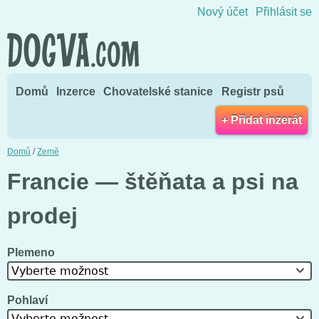
Přejít na obsah
Nový účet
Přihlásit se
Domů
Inzerce
Chovatelské stanice
Registr psů
+ Přidat inzerát
Domů
/
Země
Francie — štěňata a psi na
prodej
Plemeno
Vyberte možnost
Pohlaví
Vyberte možnost