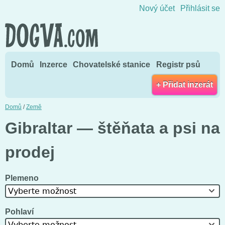
Přejít na obsah
Nový účet
Přihlásit se
Domů
Inzerce
Chovatelské stanice
Registr psů
+ Přidat inzerát
Domů
/
Země
Gibraltar — štěňata a psi na
prodej
Plemeno
Vyberte možnost
Pohlaví
Vyberte možnost