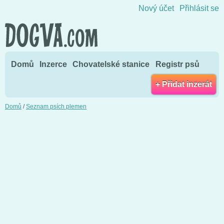
Přejít na obsah
Nový účet
Přihlásit se
Domů
Inzerce
Chovatelské stanice
Registr psů
+ Přidat inzerát
Domů
/
Seznam psích plemen