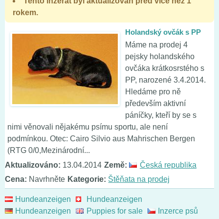
Tento inzerát byl aktualizován před více než 1
rokem.
Holandský ovčák s PP
Máme na prodej 4
pejsky holandského
ovčáka krátkosrstého s
PP, narozené 3.4.2014.
Hledáme pro ně
především aktivní
páníčky, kteří by se s
nimi věnovali nějakému psímu sportu, ale není
podmínkou. Otec: Cairo Silvio aus Mahrischen Bergen
(RTG 0/0,Mezinárodní...
Aktualizováno:
13.04.2014
Země:
Česká republika
Cena:
Navrhněte
Kategorie:
Štěňata na prodej
Hundeanzeigen
Hundeanzeigen
Hundeanzeigen
Puppies for sale
Inzerce psů