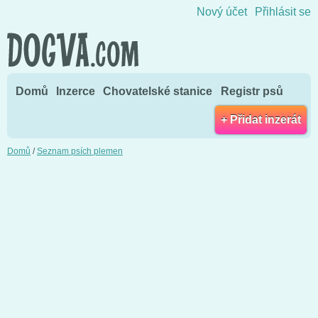
Přejít na obsah
Nový účet
Přihlásit se
Domů
Inzerce
Chovatelské stanice
Registr psů
+ Přidat inzerát
Domů
/
Seznam psích plemen