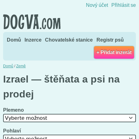
Přejít na obsah
Nový účet
Přihlásit se
Domů
Inzerce
Chovatelské stanice
Registr psů
+ Přidat inzerát
Domů
/
Země
Izrael — štěňata a psi na
prodej
Plemeno
Vyberte možnost
Pohlaví
Vyberte možnost