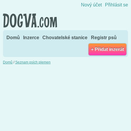
Přejít na obsah
Nový účet
Přihlásit se
Domů
Inzerce
Chovatelské stanice
Registr psů
+ Přidat inzerát
Domů
/
Seznam psích plemen