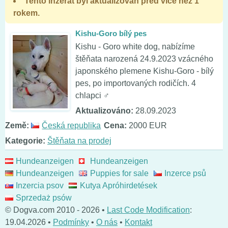
Tento inzerát byl aktualizován před více než 1
rokem.
Kishu-Goro bílý pes
Kishu - Goro white dog, nabízíme
štěňata narozená 24.9.2023 vzácného
japonského plemene Kishu-Goro - bílý
pes, po importovaných rodičích. 4
chlapci ♂️
Aktualizováno:
28.09.2023
Země:
Česká republika
Cena:
2000 EUR
Kategorie:
Štěňata na prodej
Hundeanzeigen
Hundeanzeigen
Hundeanzeigen
Puppies for sale
Inzerce psů
Inzercia psov
Kutya Apróhirdetések
Sprzedaż psów
© Dogva.com 2010 - 2026 •
Last Code Modification
:
19.04.2026 •
Podmínky
•
O nás
•
Kontakt