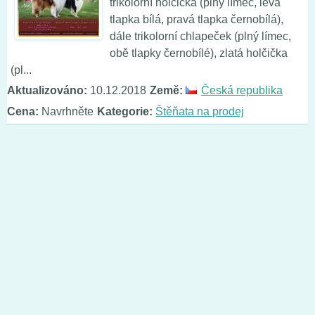
trikolorní holčička (plný límec, levá
tlapka bílá, pravá tlapka černobílá),
dále trikolorní chlapeček (plný límec,
obě tlapky černobílé), zlatá holčička
(pl...
Aktualizováno:
10.12.2018
Země:
Česká republika
Cena:
Navrhněte
Kategorie:
Štěňata na prodej