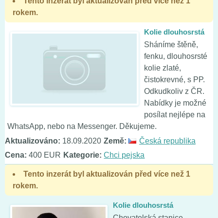
Tento inzerát byl aktualizován před více než 1
rokem.
Kolie dlouhosrstá
Sháníme štěně,
fenku, dlouhosrsté
kolie zlaté,
čistokrevné, s PP.
Odkudkoliv z ČR.
Nabídky je možné
posílat nejlépe na
WhatsApp, nebo na Messenger. Děkujeme.
Aktualizováno:
18.09.2020
Země:
Česká republika
Cena:
400 EUR
Kategorie:
Chci pejska
Tento inzerát byl aktualizován před více než 1
rokem.
Kolie dlouhosrstá
Chovatelská stanice