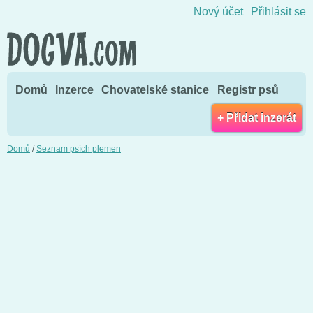
Přejít na obsah
Nový účet
Přihlásit se
Domů
Inzerce
Chovatelské stanice
Registr psů
+ Přidat inzerát
Domů
/
Seznam psích plemen