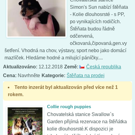
Simon's Sun nabízí štěňata
- Kolie dlouhosrsté - s PP,
po vynikajících rodičích.
Štěňata budou řádně
odčervená,
očkovaná,čipovaná,gen.vy
šetření. Vhodná na chov, výstavy, sport nebo jako domácí
mazlíček. Hledáme hodné a milující páníčky....
Aktualizováno:
12.12.2018
Země:
Česká republika
Cena:
Navrhněte
Kategorie:
Štěňata na prodej
Tento inzerát byl aktualizován před více než 1
rokem.
Collie rough puppies
Chovatelská stanice Swallow´s
Garden přijímá rezervace na štěňátka
kolie dlouhosrsté.K dispozici je