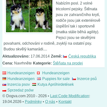
Nabízím posl. 2 volné
tricolorní pejsky. Štěnata
jsou ze zahraničního krytí,
rodiče jsou jak exteriérově
úspěšní tak i sportovně
(matka stále běhá agility).
Pejsci jsou se skvělými
povahami, odchováni v rodině, zvyklý na ostatní psy.
Budou skvělý kamarádi....
Aktualizováno:
17.06.2014
Země:
Česká republika
Cena:
Navrhněte
Kategorie:
Štěňata na prodej
Hundeanzeigen
Hundeanzeigen
Hundeanzeigen
Puppies for sale
Inzerce psů
Inzercia psov
Kutya Apróhirdetések
Sprzedaż psów
© Dogva.com 2010 - 2026 •
Last Code Modification
:
19.04.2026 •
Podmínky
•
O nás
•
Kontakt