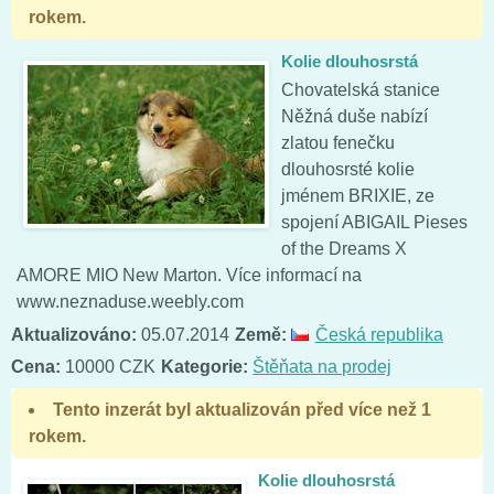
rokem.
Kolie dlouhosrstá
Chovatelská stanice
Něžná duše nabízí
zlatou fenečku
dlouhosrsté kolie
jménem BRIXIE, ze
spojení ABIGAIL Pieses
of the Dreams X
AMORE MIO New Marton. Více informací na
www.neznaduse.weebly.com
Aktualizováno:
05.07.2014
Země:
Česká republika
Cena:
10000 CZK
Kategorie:
Štěňata na prodej
Tento inzerát byl aktualizován před více než 1
rokem.
Kolie dlouhosrstá