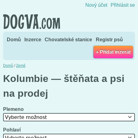
Přejít na obsah
Nový účet
Přihlásit se
Domů
Inzerce
Chovatelské stanice
Registr psů
+ Přidat inzerát
Domů
/
Země
Kolumbie — štěňata a psi
na prodej
Plemeno
Vyberte možnost
Pohlaví
Vyberte možnost