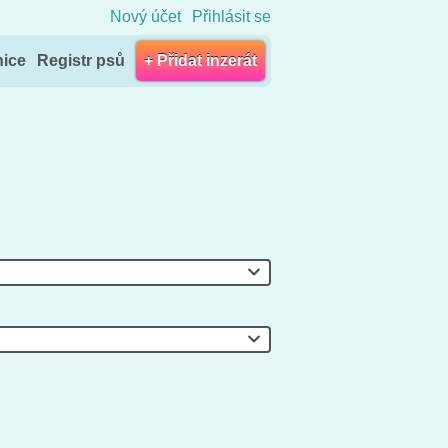
Nový účet
Přihlásit se
nice
Registr psů
+ Přidat inzerát