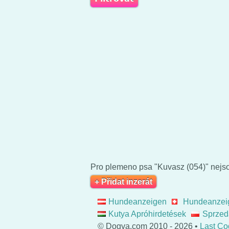
Pro plemeno psa "Kuvasz (054)" nejso
+ Přidat inzerát
Hundeanzeigen
Hundeanzei
Kutya Apróhirdetések
Sprzed
© Dogva.com 2010 - 2026 •
Last Co