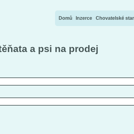
Přejít na obsah
Domů
Inzerce
Chovatelské sta
ěňata a psi na prodej