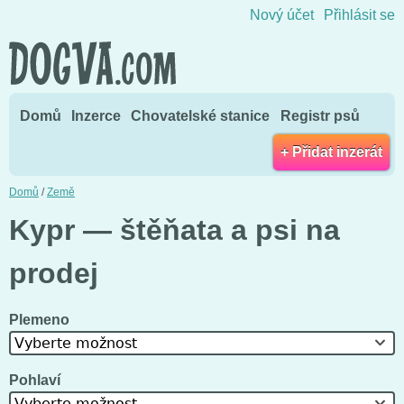
Přejít na obsah
Nový účet
Přihlásit se
Domů
Inzerce
Chovatelské stanice
Registr psů
+ Přidat inzerát
Domů
/
Země
Kypr — štěňata a psi na
prodej
Plemeno
Vyberte možnost
Pohlaví
Vyberte možnost