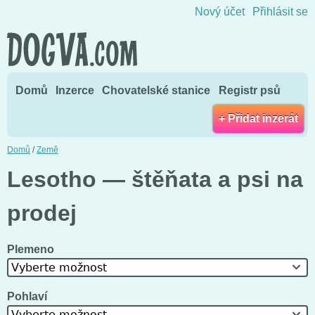
Přejít na obsah
Nový účet
Přihlásit se
Domů
Inzerce
Chovatelské stanice
Registr psů
+ Přidat inzerát
Domů
/
Země
Lesotho — štěňata a psi na
prodej
Plemeno
Vyberte možnost
Pohlaví
Vyberte možnost