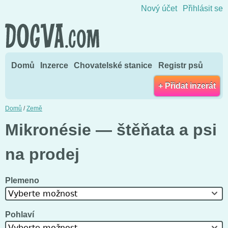
Přejít na obsah
Nový účet
Přihlásit se
Domů
Inzerce
Chovatelské stanice
Registr psů
+ Přidat inzerát
Domů
/
Země
Mikronésie — štěňata a psi
na prodej
Plemeno
Vyberte možnost
Pohlaví
Vyberte možnost