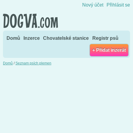
Přejít na obsah
Nový účet
Přihlásit se
Domů
Inzerce
Chovatelské stanice
Registr psů
+ Přidat inzerát
Domů
/
Seznam psích plemen