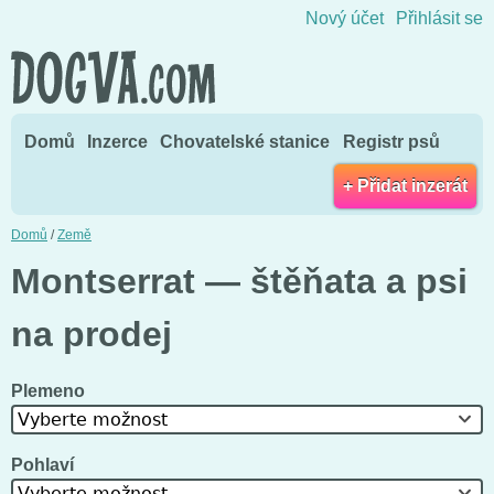
Přejít na obsah
Nový účet
Přihlásit se
Domů
Inzerce
Chovatelské stanice
Registr psů
+ Přidat inzerát
Domů
/
Země
Montserrat — štěňata a psi
na prodej
Plemeno
Vyberte možnost
Pohlaví
Vyberte možnost