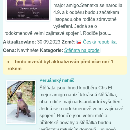
major amigo.Štenatka se narodila
4.9. a k odběru budou začátkem
listopadu,oba rodiče zdravotně
vyšetření. Jedná se o
rodokmenově velmi zajímavé spojení. Rodiče jsou...
Aktualizováno:
30.09.2023
Země:
Česká republika
Cena:
Navrhněte
Kategorie:
Štěňata na prodej
Tento inzerát byl aktualizován před více než 1
rokem.
Peruánský naháč
Štěňata jsou ihned k odběru.Chs El
mejor amigo nabízí k krásná štěňátka,
oba rodiče mají nadstandardní vyšetření.
Jedná se o rodokmenově velmi zajímavé
spojení. Rodiče jsou velmi milé a
přátelské povahy a štěňátka budou
vyrůstat v milujícím domově. Do nové...