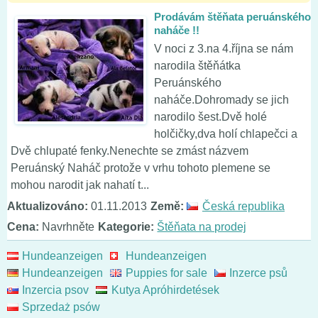
Prodávám štěňata peruánského
naháče !!
V noci z 3.na 4.října se nám
narodila štěňátka
Peruánského
naháče.Dohromady se jich
narodilo šest.Dvě holé
holčičky,dva holí chlapečci a
Dvě chlupaté fenky.Nenechte se zmást názvem
Peruánský Naháč protože v vrhu tohoto plemene se
mohou narodit jak nahatí t...
Aktualizováno:
01.11.2013
Země:
Česká republika
Cena:
Navrhněte
Kategorie:
Štěňata na prodej
Hundeanzeigen
Hundeanzeigen
Hundeanzeigen
Puppies for sale
Inzerce psů
Inzercia psov
Kutya Apróhirdetések
Sprzedaż psów