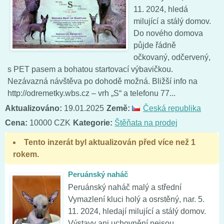
11. 2024, hledá
milující a stálý domov.
Do nového domova
půjde řádně
očkovaný, odčervený,
s PET pasem a bohatou startovací výbavičkou.
Nezávazná návštěva po dohodě možná. Bližší info na
http://odremetky.wbs.cz – vrh „S“ a telefonu 77...
Aktualizováno:
19.01.2025
Země:
Česká republika
Cena:
10000 CZK
Kategorie:
Štěňata na prodej
Tento inzerát byl aktualizován před více než 1
rokem.
Peruánský naháč
Peruánský naháč malý a střední
Vymazlení kluci holý a osrstěný, nar. 5.
11. 2024, hledají milující a stálý domov.
Výstavy ani uchovnění nejsou