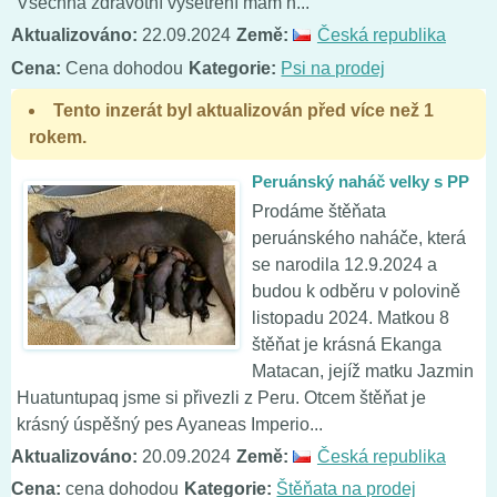
Všechna zdravotní vyšetření mám n...
Aktualizováno:
22.09.2024
Země:
Česká republika
Cena:
Cena dohodou
Kategorie:
Psi na prodej
Tento inzerát byl aktualizován před více než 1
rokem.
Peruánský naháč velky s PP
Prodáme štěňata
peruánského naháče, která
se narodila 12.9.2024 a
budou k odběru v polovině
listopadu 2024. Matkou 8
štěňat je krásná Ekanga
Matacan, jejíž matku Jazmin
Huatuntupaq jsme si přivezli z Peru. Otcem štěňat je
krásný úspěšný pes Ayaneas Imperio...
Aktualizováno:
20.09.2024
Země:
Česká republika
Cena:
cena dohodou
Kategorie:
Štěňata na prodej