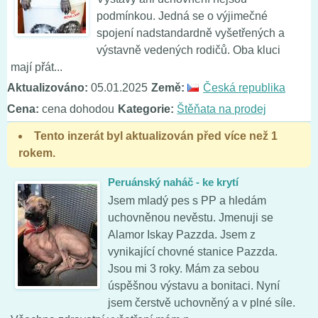
podmínkou. Jedná se o výjimečné
spojení nadstandardně vyšetřených a
výstavně vedených rodičů. Oba kluci
mají přát...
Aktualizováno:
05.01.2025
Země:
Česká republika
Cena:
cena dohodou
Kategorie:
Štěňata na prodej
Tento inzerát byl aktualizován před více než 1
rokem.
Peruánský naháč - ke krytí
Jsem mladý pes s PP a hledám
uchovněnou nevěstu. Jmenuji se
Alamor Iskay Pazzda. Jsem z
vynikající chovné stanice Pazzda.
Jsou mi 3 roky. Mám za sebou
úspěšnou výstavu a bonitaci. Nyní
jsem čerstvě uchovněný a v plné síle.