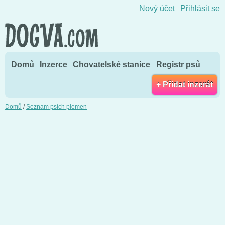
Přejít na obsah
Nový účet
Přihlásit se
Domů
Inzerce
Chovatelské stanice
Registr psů
+ Přidat inzerát
Domů
/
Seznam psích plemen