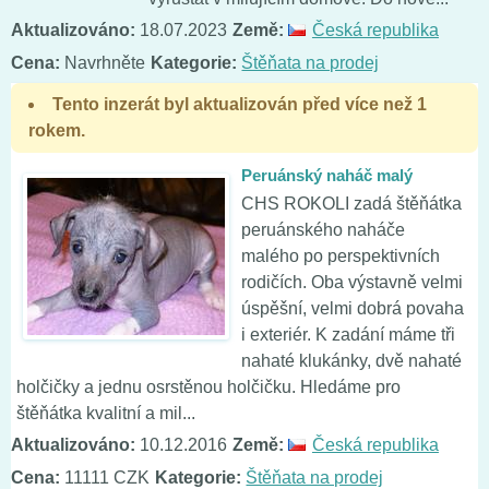
Aktualizováno:
18.07.2023
Země:
Česká republika
Cena:
Navrhněte
Kategorie:
Štěňata na prodej
Tento inzerát byl aktualizován před více než 1
rokem.
Peruánský naháč malý
CHS ROKOLI zadá štěňátka
peruánského naháče
malého po perspektivních
rodičích. Oba výstavně velmi
úspěšní, velmi dobrá povaha
i exteriér. K zadání máme tři
nahaté klukánky, dvě nahaté
holčičky a jednu osrstěnou holčičku. Hledáme pro
štěňátka kvalitní a mil...
Aktualizováno:
10.12.2016
Země:
Česká republika
Cena:
11111 CZK
Kategorie:
Štěňata na prodej