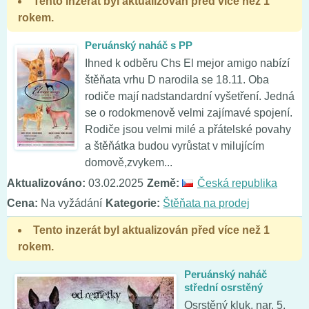
Tento inzerát byl aktualizován před více než 1
rokem.
Peruánský naháč s PP
Ihned k odběru Chs El mejor amigo nabízí
štěňata vrhu D narodila se 18.11. Oba
rodiče mají nadstandardní vyšetření. Jedná
se o rodokmenově velmi zajímavé spojení.
Rodiče jsou velmi milé a přátelské povahy
a štěňátka budou vyrůstat v milujícím
domově,zvykem...
Aktualizováno:
03.02.2025
Země:
Česká republika
Cena:
Na vyžádání
Kategorie:
Štěňata na prodej
Tento inzerát byl aktualizován před více než 1
rokem.
Peruánský naháč
střední osrstěný
Osrstěný kluk, nar. 5.