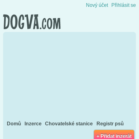
Přejít na obsah
Nový účet
Přihlásit se
Domů
Inzerce
Chovatelské stanice
Registr psů
+ Přidat inzerát