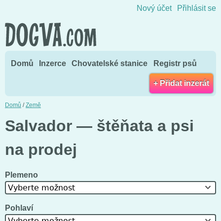
Přejít na obsah
Nový účet
Přihlásit se
Domů
Inzerce
Chovatelské stanice
Registr psů
+ Přidat inzerát
Domů
/
Země
Salvador — štěňata a psi
na prodej
Plemeno
Vyberte možnost
Pohlaví
Vyberte možnost