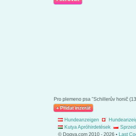
Pro plemeno psa "Schillerův honič (13
+ Přidat inzerát
Hundeanzeigen
Hundeanzei
Kutya Apróhirdetések
Sprzed
© Dogva.com 2010 - 2026 •
Last Co