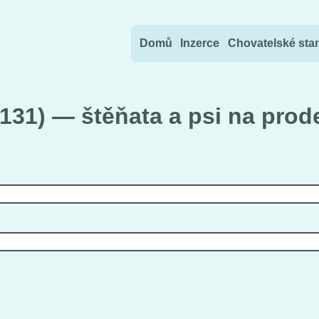
Přejít na obsah
Domů
Inzerce
Chovatelské sta
(131) — štěňata a psi na prod