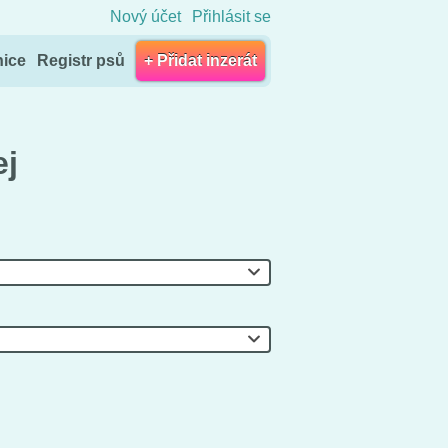
Nový účet
Přihlásit se
nice
Registr psů
+ Přidat inzerát
ej