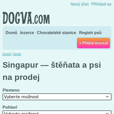
Přejít na obsah
Nový účet
Přihlásit se
Domů
Inzerce
Chovatelské stanice
Registr psů
+ Přidat inzerát
Domů
/
Země
Singapur — štěňata a psi
na prodej
Plemeno
Vyberte možnost
Pohlaví
Vyberte možnost