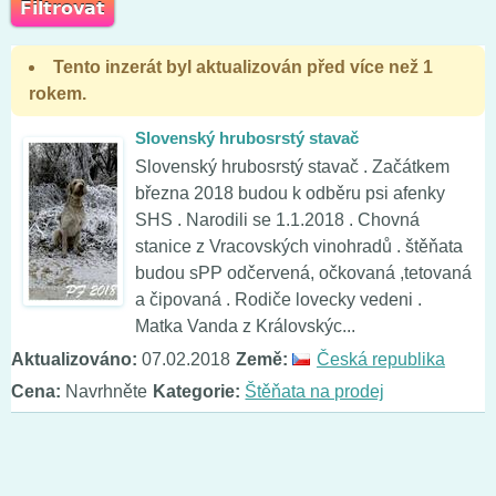
Tento inzerát byl aktualizován před více než 1
rokem.
Slovenský hrubosrstý stavač
Slovenský hrubosrstý stavač . Začátkem
března 2018 budou k odběru psi afenky
SHS . Narodili se 1.1.2018 . Chovná
stanice z Vracovských vinohradů . štěňata
budou sPP odčervená, očkovaná ,tetovaná
a čipovaná . Rodiče lovecky vedeni .
Matka Vanda z Královskýc...
Aktualizováno:
07.02.2018
Země:
Česká republika
Cena:
Navrhněte
Kategorie:
Štěňata na prodej