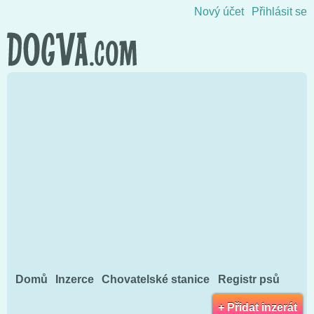
Přejít na obsah
Nový účet
Přihlásit se
Domů
Inzerce
Chovatelské stanice
Registr psů
+ Přidat inzerát