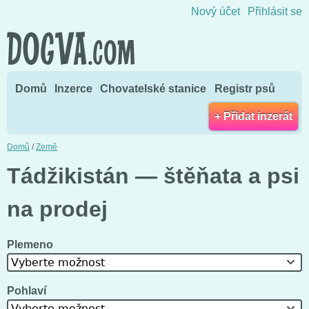
Přejít na obsah
Nový účet
Přihlásit se
Domů
Inzerce
Chovatelské stanice
Registr psů
+ Přidat inzerát
Domů
/
Země
Tádžikistán — štěňata a psi
na prodej
Plemeno
Vyberte možnost
Pohlaví
Vyberte možnost