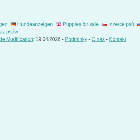
gen
Hundeanzeigen
Puppies for sale
Inzerce psů
aż psów
de Modification
: 19.04.2026 •
Podmínky
•
O nás
•
Kontakt