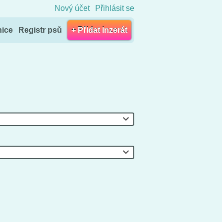
Nový účet
Přihlásit se
nice
Registr psů
+ Přidat inzerát