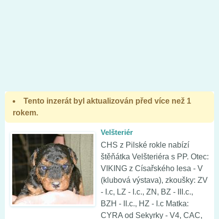
Tento inzerát byl aktualizován před více než 1
rokem.
Velšteriér
CHS z Pilské rokle nabízí
štěňátka Velšteriéra s PP. Otec:
VIKING z Císařského lesa - V
(klubová výstava), zkoušky: ZV
- I.c, LZ - I.c., ZN, BZ - III.c.,
BZH - II.c., HZ - I.c Matka:
CYRA od Sekyrky - V4, CAC,