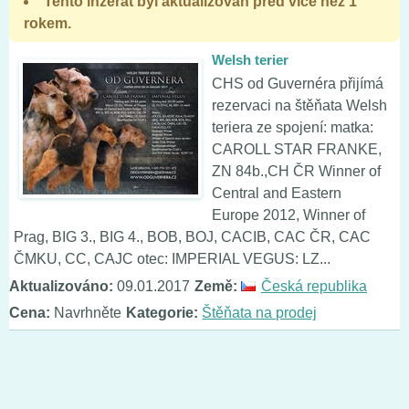
Tento inzerát byl aktualizován před více než 1
rokem.
Welsh terier
CHS od Guvernéra přijímá
rezervaci na štěňata Welsh
teriera ze spojení: matka:
CAROLL STAR FRANKE,
ZN 84b.,CH ČR Winner of
Central and Eastern
Europe 2012, Winner of
Prag, BIG 3., BIG 4., BOB, BOJ, CACIB, CAC ČR, CAC
ČMKU, CC, CAJC otec: IMPERIAL VEGUS: LZ...
Aktualizováno:
09.01.2017
Země:
Česká republika
Cena:
Navrhněte
Kategorie:
Štěňata na prodej