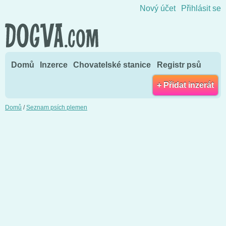
Přejít na obsah
Nový účet
Přihlásit se
Domů
Inzerce
Chovatelské stanice
Registr psů
+ Přidat inzerát
Domů
/
Seznam psích plemen