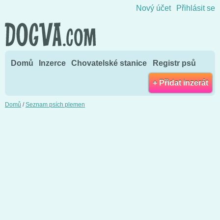
Přejít na obsah
Nový účet
Přihlásit se
Domů
Inzerce
Chovatelské stanice
Registr psů
+ Přidat inzerát
Domů
/
Seznam psích plemen