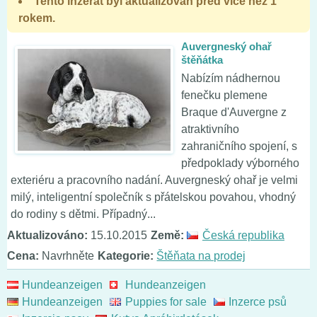
Tento inzerát byl aktualizován před více než 1
rokem.
Auvergneský ohař
štěňátka
Nabízím nádhernou
fenečku plemene
Braque d'Auvergne z
atraktivního
zahraničního spojení, s
předpoklady výborného
exteriéru a pracovního nadání. Auvergneský ohař je velmi
milý, inteligentní společník s přátelskou povahou, vhodný
do rodiny s dětmi. Případný...
Aktualizováno:
15.10.2015
Země:
Česká republika
Cena:
Navrhněte
Kategorie:
Štěňata na prodej
Hundeanzeigen
Hundeanzeigen
Hundeanzeigen
Puppies for sale
Inzerce psů