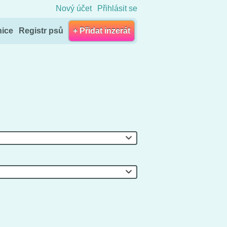
Nový účet
Přihlásit se
nice
Registr psů
+ Přidat inzerát