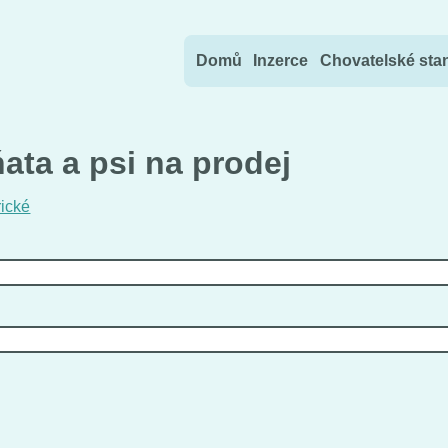
Přejít na obsah
Domů
Inzerce
Chovatelské sta
ata a psi na prodej
rické