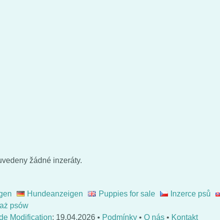
uvedeny žádné inzeráty.
gen
Hundeanzeigen
Puppies for sale
Inzerce psů
aż psów
de Modification
: 19.04.2026 •
Podmínky
•
O nás
•
Kontakt