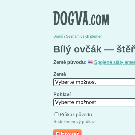
Domů
/
Seznam psích plemen
Bílý ovčák — štěň
Země původu:
Spojené státy ame
Země
Vyberte možnost
Pohlaví
Vyberte možnost
Průkaz původu
Rodokmenový průkaz.