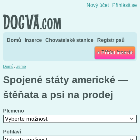
Přejít na obsah
Nový účet
Přihlásit se
Domů
Inzerce
Chovatelské stanice
Registr psů
+ Přidat inzerát
Domů
/
Země
Spojené státy americké —
štěňata a psi na prodej
Plemeno
Vyberte možnost
Pohlaví
Vyberte možnost