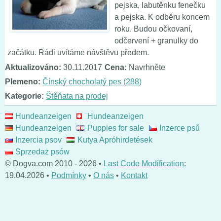
pejska, labutěnku fenečku
a pejska. K odběru koncem
roku. Budou očkovaní,
odčervení + granulky do
začátku. Rádi uvítáme návštěvu předem.
Aktualizováno:
30.11.2017
Cena:
Navrhněte
Plemeno:
Čínský chocholatý pes (288)
Kategorie:
Štěňata na prodej
Hundeanzeigen
Hundeanzeigen
Hundeanzeigen
Puppies for sale
Inzerce psů
Inzercia psov
Kutya Apróhirdetések
Sprzedaż psów
© Dogva.com 2010 - 2026 •
Last Code Modification
:
19.04.2026 •
Podmínky
•
O nás
•
Kontakt