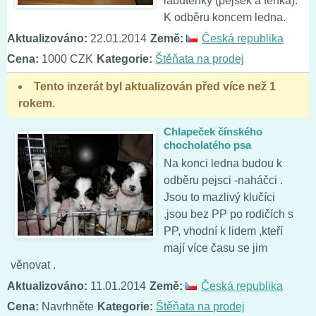
labutěnky (pejsek a fenka).
K odběru koncem ledna.
Aktualizováno:
22.01.2014
Země:
Česká republika
Cena:
1000 CZK
Kategorie:
Štěňata na prodej
Tento inzerát byl aktualizován před více než 1
rokem.
Chlapeček čínského
chocholatého psa
Na konci ledna budou k
odběru pejsci -naháčci .
Jsou to mazlivý klučíci
,jsou bez PP po rodičích s
PP, vhodní k lidem ,kteří
mají více času se jim
věnovat .
Aktualizováno:
11.01.2014
Země:
Česká republika
Cena:
Navrhněte
Kategorie:
Štěňata na prodej