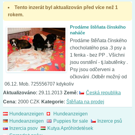
Tento inzerát byl aktualizován před více než 1
rokem.
Prodáme štěňata čínského
naháče
Prodáme štěňata čínského
chocholatého psa .3 psy a
1 fenka - bez PP . Všichni
jsou osrstění - tj.labutěnky .
Psy jsou odčerveni a
očkováni .Odběr možný od
06.12. Mob. 725556707 kdykoliv
Aktualizováno:
29.11.2013
Země:
Česká republika
Cena:
2000 CZK
Kategorie:
Štěňata na prodej
Hundeanzeigen
Hundeanzeigen
Hundeanzeigen
Puppies for sale
Inzerce psů
Inzercia psov
Kutya Apróhirdetések