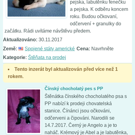
pejska, labutěnku fenečku
a pejska. K odběru koncem
roku. Budou očkovaní,
odčervení + granulky do
začátku. Rádi uvítáme návštěvu předem.
Aktualizováno:
30.11.2017
Země:
Spojené státy americké
Cena:
Navrhněte
Kategorie:
Štěňata na prodej
Tento inzerát byl aktualizován před více než 1
rokem.
Čínský chocholatý pes s PP
Štěnátka čínského chocholatého psa s
PP nabízí k prodeji chovatelská
stanice. Čínánci jsou očkováni,
odčerveni a čipováni. Narodili se
14.7.2017. Černý je Angelo a je to
naháč. Krémový je Abel a je labutěnka,