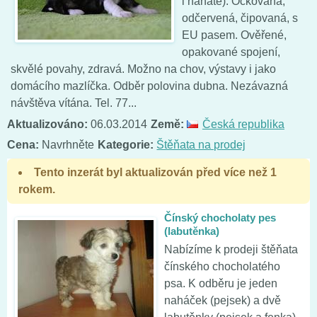
i nahaté). Očkovaná,
odčervená, čipovaná, s
EU pasem. Ověřené,
opakované spojení,
skvělé povahy, zdravá. Možno na chov, výstavy i jako
domácího mazlíčka. Odběr polovina dubna. Nezávazná
návštěva vítána. Tel. 77...
Aktualizováno:
06.03.2014
Země:
Česká republika
Cena:
Navrhněte
Kategorie:
Štěňata na prodej
Tento inzerát byl aktualizován před více než 1
rokem.
Čínský chocholaty pes
(labutěnka)
Nabízíme k prodeji štěňata
čínského chocholatého
psa. K odběru je jeden
naháček (pejsek) a dvě