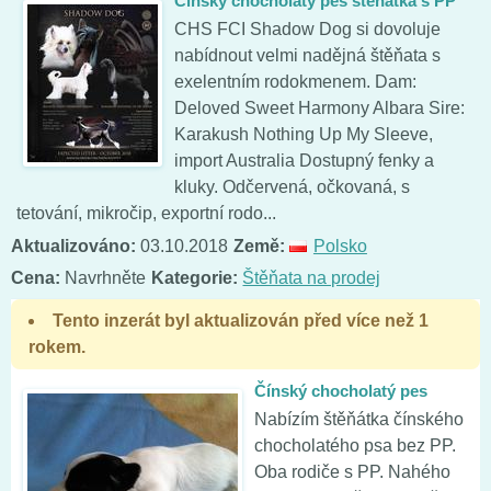
Čínský chocholatý pes štěnátka s PP
CHS FCI Shadow Dog si dovoluje
nabídnout velmi nadějná štěňata s
exelentním rodokmenem. Dam:
Deloved Sweet Harmony Albara Sire:
Karakush Nothing Up My Sleeve,
import Australia Dostupný fenky a
kluky. Odčervená, očkovaná, s
tetování, mikročip, exportní rodo...
Aktualizováno:
03.10.2018
Země:
Polsko
Cena:
Navrhněte
Kategorie:
Štěňata na prodej
Tento inzerát byl aktualizován před více než 1
rokem.
Čínský chocholatý pes
Nabízím štěňátka čínského
chocholatého psa bez PP.
Oba rodiče s PP. Nahého