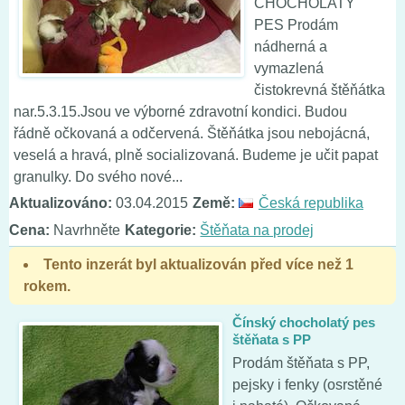
CHOCHOLATÝ
PES Prodám
nádherná a
vymazlená
čistokrevná štěňátka
nar.5.3.15.Jsou ve výborné zdravotní kondici. Budou
řádně očkovaná a odčervená. Štěňátka jsou nebojácná,
veselá a hravá, plně socializovaná. Budeme je učit papat
granulky. Do svého nové...
Aktualizováno:
03.04.2015
Země:
Česká republika
Cena:
Navrhněte
Kategorie:
Štěňata na prodej
Tento inzerát byl aktualizován před více než 1
rokem.
Čínský chocholatý pes
štěňata s PP
Prodám štěňata s PP,
pejsky i fenky (osrstěné