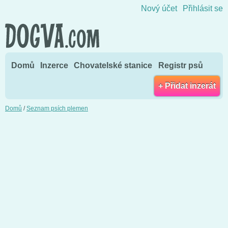
Přejít na obsah
Nový účet
Přihlásit se
Domů
Inzerce
Chovatelské stanice
Registr psů
+ Přidat inzerát
Domů
/
Seznam psích plemen