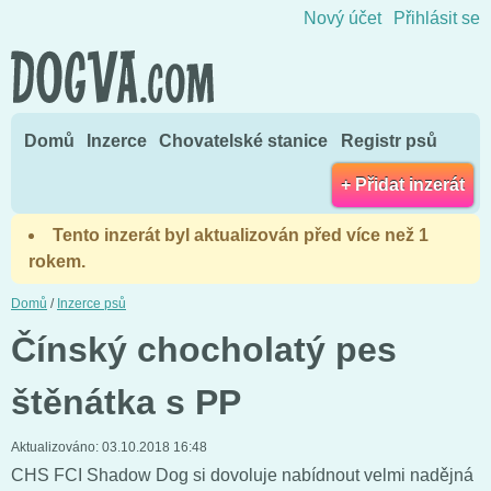
Přejít na obsah
Nový účet
Přihlásit se
Domů
Inzerce
Chovatelské stanice
Registr psů
+ Přidat inzerát
Tento inzerát byl aktualizován před více než 1
rokem.
Domů
/
Inzerce psů
Čínský chocholatý pes
štěnátka s PP
Aktualizováno:
03.10.2018 16:48
CHS FCI Shadow Dog si dovoluje nabídnout velmi nadějná