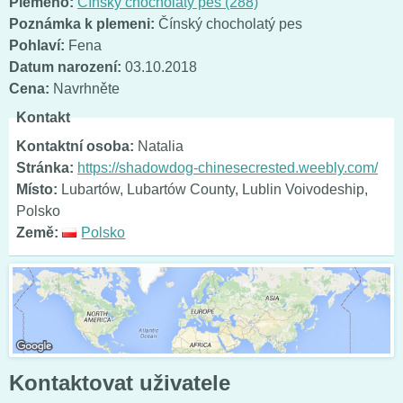
Plemeno:
Čínský chocholatý pes (288)
Poznámka k plemeni:
Čínský chocholatý pes
Pohlaví:
Fena
Datum narození:
03.10.2018
Cena:
Navrhněte
Kontakt
Kontaktní osoba:
Natalia
Stránka:
https://shadowdog-chinesecrested.weebly.com/
Místo:
Lubartów, Lubartów County, Lublin Voivodeship,
Polsko
Země:
Polsko
Kontaktovat uživatele