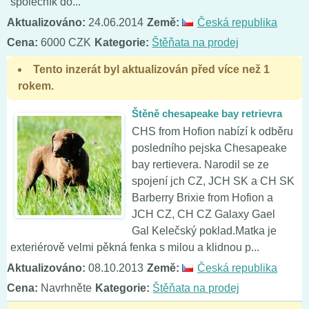
společník do...
Aktualizováno:
24.06.2014
Země:
Česká republika
Cena:
6000 CZK
Kategorie:
Štěňata na prodej
Tento inzerát byl aktualizován před více než 1
rokem.
Štěně chesapeake bay retrievra
CHS from Hofion nabízí k odběru
posledního pejska Chesapeake
bay rertievera. Narodil se ze
spojení jch CZ, JCH SK a CH SK
Barberry Brixie from Hofion a
JCH CZ, CH CZ Galaxy Gael
Gal Kelečský poklad.Matka je
exteriérově velmi pěkná fenka s milou a klidnou p...
Aktualizováno:
08.10.2013
Země:
Česká republika
Cena:
Navrhněte
Kategorie:
Štěňata na prodej