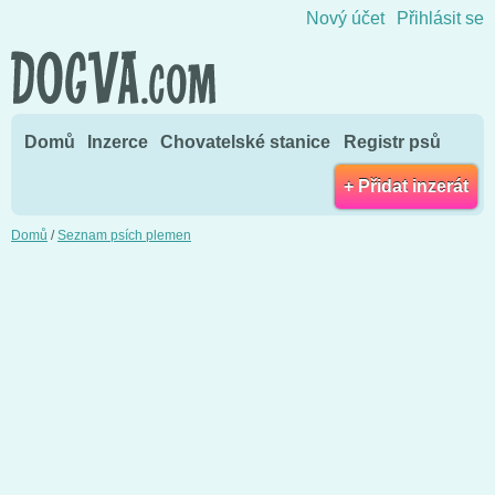
Přejít na obsah
Nový účet
Přihlásit se
Domů
Inzerce
Chovatelské stanice
Registr psů
+ Přidat inzerát
Domů
/
Seznam psích plemen