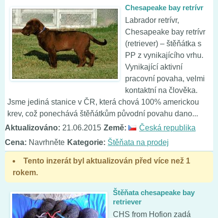
Chesapeake bay retrívr
Labrador retrívr,
Chesapeake bay retrívr
(retriever) – štěňátka s
PP z vynikajícího vrhu.
Vynikající aktivní
pracovní povaha, velmi
kontaktní na člověka.
Jsme jediná stanice v ČR, která chová 100% americkou
krev, což ponechává štěňátkům původní povahu dano...
Aktualizováno:
21.06.2015
Země:
Česká republika
Cena:
Navrhněte
Kategorie:
Štěňata na prodej
Tento inzerát byl aktualizován před více než 1
rokem.
Štěňata chesapeake bay
retriever
CHS from Hofion zadá