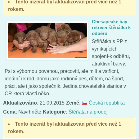
Tento inzerát byl aktualizován před více než 1
rokem.
Chesapeake bay
retriver,štěnátka k
odběru
Štěňátka s PP z
vynikajících
spojení-k odběru,
atraktivní barvy.
Psi s výbornou povahou, pracovití, ale milí a vstřícní,
ideální i k rod. domu jako rodinný pes, dětem, na šport,
práci, ale i jako společník. Jediná chovatelská stanice v
ČR která vlastí něko...
Aktualizováno:
21.09.2015
Země:
Česká republika
Cena:
Navrhněte
Kategorie:
Štěňata na prodej
Tento inzerát byl aktualizován před více než 1
rokem.