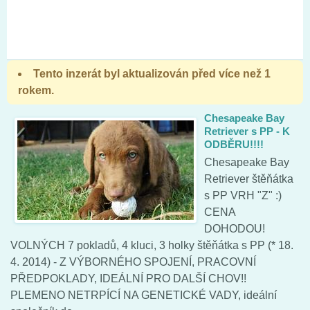
Tento inzerát byl aktualizován před více než 1
rokem.
Chesapeake Bay
Retriever s PP - K
ODBĚRU!!!!
Chesapeake Bay
Retriever štěňátka
s PP VRH "Z" :)
CENA
DOHODOU!
VOLNÝCH 7 pokladů, 4 kluci, 3 holky štěňátka s PP (* 18.
4. 2014) - Z VÝBORNÉHO SPOJENÍ, PRACOVNÍ
PŘEDPOKLADY, IDEÁLNÍ PRO DALŠÍ CHOV!!
PLEMENO NETRPÍCÍ NA GENETICKÉ VADY, ideální