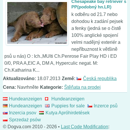
Chesapeake bay retriever s
PP(podobný hn.LR)
k odběru od 21.7 nebo
dohodou k zadání pejsek
a fenky (jedná se o čistě
100% anglické spojení
velmi nadějný exteriér a
nepříbuznost k většině
psů u nás) O : Ich.,MUlti Ch.Penrose Fair Play HD i ED
0/0, PRA A,EIC A, DM A, Hyperculic negat. M:
Ch.Katharina K...
Aktualizováno:
18.07.2013
Země:
Česká republika
Cena:
Navrhněte
Kategorie:
Štěňata na prodej
Hundeanzeigen
Hundeanzeigen
Hundeanzeigen
Puppies for sale
Inzerce psů
Inzercia psov
Kutya Apróhirdetések
Sprzedaż psów
© Dogva.com 2010 - 2026 •
Last Code Modification
: