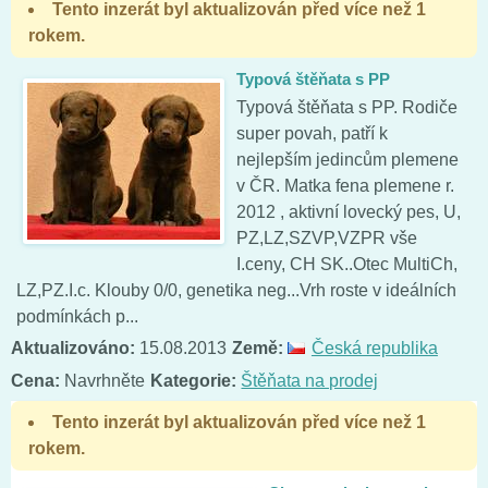
Tento inzerát byl aktualizován před více než 1
rokem.
Typová štěňata s PP
Typová štěňata s PP. Rodiče
super povah, patří k
nejlepším jedincům plemene
v ČR. Matka fena plemene r.
2012 , aktivní lovecký pes, U,
PZ,LZ,SZVP,VZPR vše
I.ceny, CH SK..Otec MultiCh,
LZ,PZ.I.c. Klouby 0/0, genetika neg...Vrh roste v ideálních
podmínkách p...
Aktualizováno:
15.08.2013
Země:
Česká republika
Cena:
Navrhněte
Kategorie:
Štěňata na prodej
Tento inzerát byl aktualizován před více než 1
rokem.