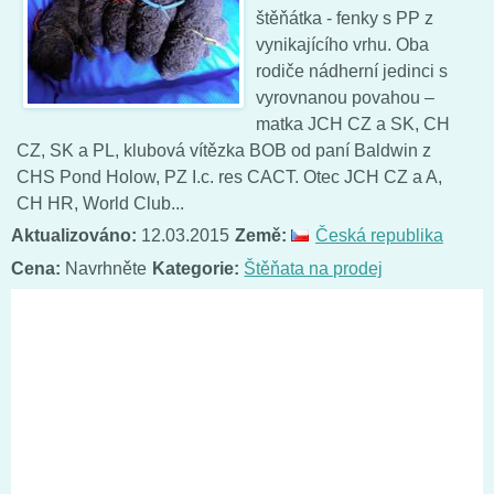
štěňátka - fenky s PP z
vynikajícího vrhu. Oba
rodiče nádherní jedinci s
vyrovnanou povahou –
matka JCH CZ a SK, CH
CZ, SK a PL, klubová vítězka BOB od paní Baldwin z
CHS Pond Holow, PZ I.c. res CACT. Otec JCH CZ a A,
CH HR, World Club...
Aktualizováno:
12.03.2015
Země:
Česká republika
Cena:
Navrhněte
Kategorie:
Štěňata na prodej