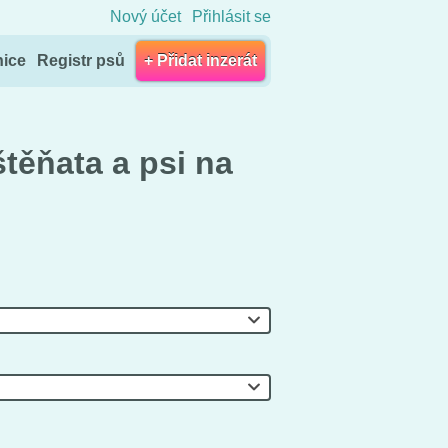
Nový účet
Přihlásit se
nice
Registr psů
+ Přidat inzerát
těňata a psi na