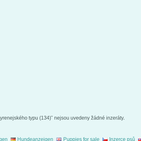
renejského typu (134)" nejsou uvedeny žádné inzeráty.
gen
Hundeanzeigen
Puppies for sale
Inzerce psů