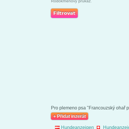
Rodokmenový průkaz.
Pro plemeno psa "Francouzský ohař py
+ Přidat inzerát
Hundeanzeigen
Hundeanzei