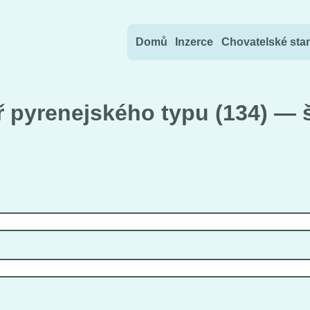
Přejít na obsah
Domů
Inzerce
Chovatelské sta
 pyrenejského typu (134) — š