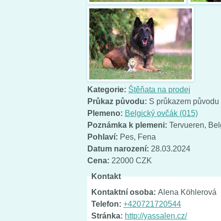
Kategorie:
Štěňata na prodej
Průkaz původu:
S průkazem původu
Plemeno:
Belgický ovčák (015)
Poznámka k plemeni:
Tervueren, Bel
Pohlaví:
Pes
,
Fena
Datum narození:
28.03.2024
Cena:
22000 CZK
Kontakt
Kontaktní osoba:
Alena Köhlerová
Telefon:
+420721720544
Stránka:
http://yassalen.cz/