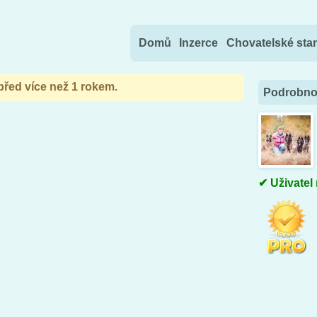
Přejít na obsah
Domů
Inzerce
Chovatelské sta
 před více než 1 rokem.
Podrobnos
Uživatel