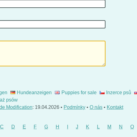
gen
Hundeanzeigen
Puppies for sale
Inzerce psů
aż psów
de Modification
: 19.04.2026 •
Podmínky
•
O nás
•
Kontakt
C
D
E
F
G
H
I
J
K
L
M
N
O