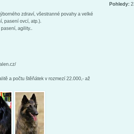
Pohledy:
2
výborného zdraví, všestranné povahy a velké
í, pasení ovcí, atp.).
pasení, agility..
alen.cz/
litě a počtu štěňátek v rozmezí 22.000,- až