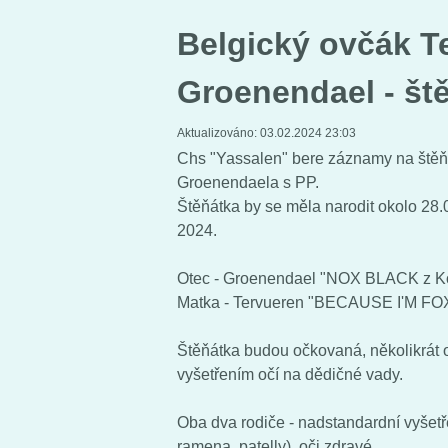
Belgický ovčák T
Groenendael - št
Aktualizováno:
03.02.2024 23:03
Chs "Yassalen" bere záznamy na štěň
Groenendaela s PP.
Štěňátka by se měla narodit okolo 28
2024.
Otec - Groenendael "NOX BLACK z K
Matka - Tervueren "BECAUSE I'M FO
Štěňátka budou očkovaná, několikrát
vyšetřením očí na dědičné vady.
Oba dva rodiče - nadstandardní vyšetře
ramena, patelly), oči zdravé