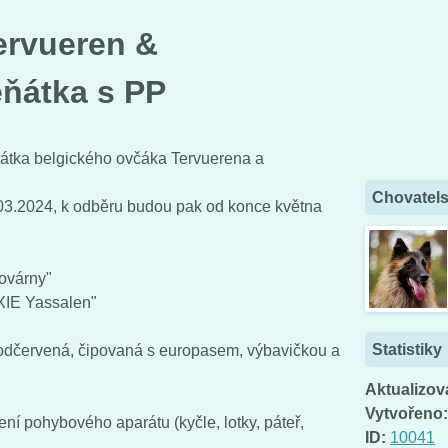
ervueren &
ěňátka s PP
átka belgického ovčáka Tervuerena a
Chovatels
.03.2024, k odběru budou pak od konce května
ovárny"
XIE Yassalen"
Statistiky
 odčervená, čipovaná s europasem, výbavičkou a
Aktualizov
Vytvořeno
ní pohybového aparátu (kyčle, lotky, páteř,
ID:
10041