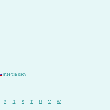
Inzercia psov
P
R
S
T
U
V
W