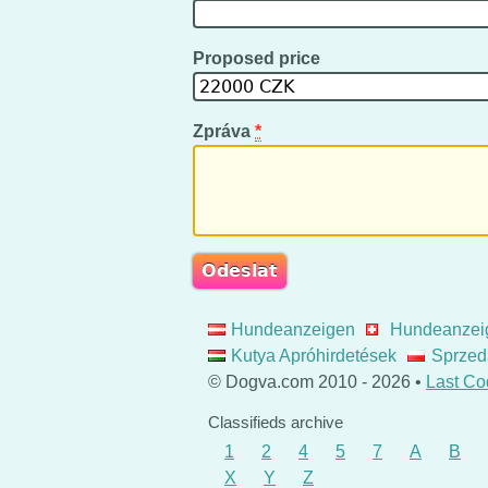
Proposed price
Zpráva
*
Hundeanzeigen
Hundeanzei
Kutya Apróhirdetések
Sprzed
© Dogva.com 2010 - 2026 •
Last Co
Classifieds archive
1
2
4
5
7
A
B
X
Y
Z