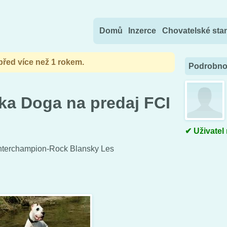
Přejít na obsah
Domů
Inzerce
Chovatelské sta
 před více než 1 rokem.
Podrobnos
a Doga na predaj FCI
Uživatel
Interchampion-Rock Blansky Les