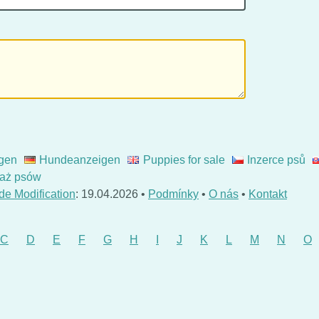
gen
Hundeanzeigen
Puppies for sale
Inzerce psů
aż psów
de Modification
: 19.04.2026 •
Podmínky
•
O nás
•
Kontakt
C
D
E
F
G
H
I
J
K
L
M
N
O