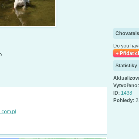
Chovatels
Do you have
+ Přidat 
o
Statistiky
Aktualizov
Vytvořeno
ID:
1438
Pohledy:
2
.com.pl