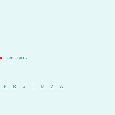
Inzercia psov
P
R
S
T
U
V
W