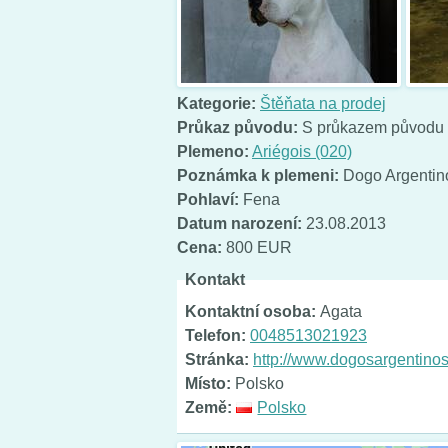
Kategorie:
Štěňata na prodej
Průkaz původu:
S průkazem původu
Plemeno:
Ariégois (020)
Poznámka k plemeni:
Dogo Argentin
Pohlaví:
Fena
Datum narození:
23.08.2013
Cena:
800 EUR
Kontakt
Kontaktní osoba:
Agata
Telefon:
0048513021923
Stránka:
http://www.dogosargentinos
Místo:
Polsko
Země:
Polsko