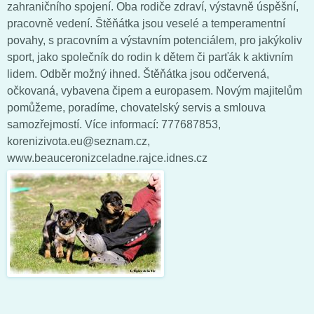
zahraničního spojení. Oba rodiče zdraví, výstavně úspěšní,
pracovně vedení. Štěňátka jsou veselé a temperamentní
povahy, s pracovním a výstavním potenciálem, pro jakýkoliv
sport, jako společník do rodin k dětem či parťák k aktivním
lidem. Odběr možný ihned. Štěňátka jsou odčervená,
očkovaná, vybavena čipem a europasem. Novým majitelům
pomůžeme, poradíme, chovatelský servis a smlouva
samozřejmostí. Více informací: 777687853,
korenizivota.eu@seznam.cz,
www.beauceronizceladne.rajce.idnes.cz