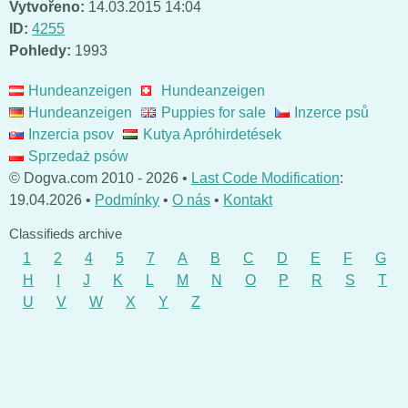
Vytvořeno:
14.03.2015 14:04
ID:
4255
Pohledy:
1993
Hundeanzeigen
Hundeanzeigen
Hundeanzeigen
Puppies for sale
Inzerce psů
Inzercia psov
Kutya Apróhirdetések
Sprzedaż psów
© Dogva.com 2010 - 2026 •
Last Code Modification
:
19.04.2026 •
Podmínky
•
O nás
•
Kontakt
Classifieds archive
1
2
4
5
7
A
B
C
D
E
F
G
H
I
J
K
L
M
N
O
P
R
S
T
U
V
W
X
Y
Z